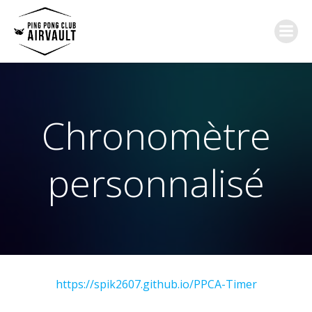
Aller
au
contenu
Chronomètre
personnalisé
https://spik2607.github.io/PPCA-Timer