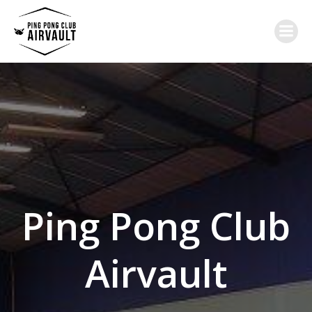
Aller
au
contenu
Ping Pong Club
Airvault